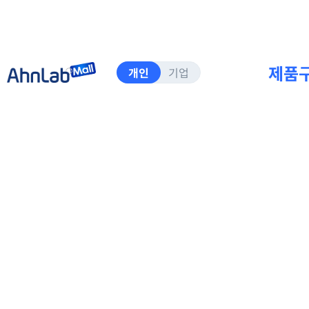
네
컨
비
텐
바
츠
로
바
가
로
제품
개인
기업
기
가
기