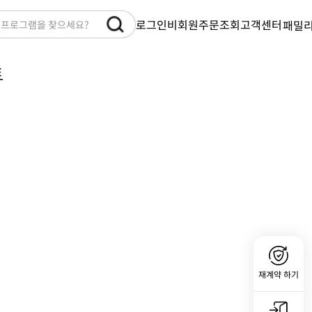
비회원주문조회
고객센터
로그인
패밀
 프로그램을 찾으세요?
안랩
트
SMB 
V3 3
My C
Offic
Cente
재계약 하기